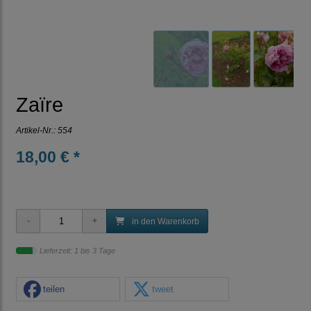
Zaïre
Artikel-Nr.:
554
18,00 € *
in den Warenkorb
Lieferzeit: 1 bis 3 Tage
teilen
tweet