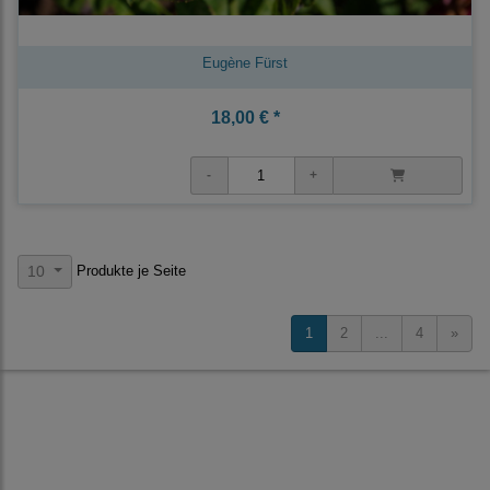
Eugène Fürst
18,00 € *
Produkte je Seite
10
1
2
...
4
»