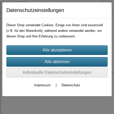
Datenschutzeinstellungen
Dieser Shop verwendet Cookies. Einige von ihnen sind essenziell
Terminvereinbarung
(z.B. für den Warenkorb), während andere verwendet werden, um
Für den Vor-Ort-Kauf und die Abholung online-bestellter
diesen Shop und Ihre Erfahrung zu verbessern.
Rosen bitten wir um t
elefonische Absprache:
Telefon: +49 176 81939163 oder +49 3603 3939496
Individuelle Datenschutzeinstellungen
Impressum
|
Datenschutz