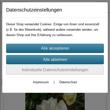
Datenschutzeinstellungen
Container-Rosen
Wichuraiana-Hybride
Dieser Shop verwendet Cookies. Einige von ihnen sind essenziell
(z.B. für den Warenkorb), während andere verwendet werden, um
diesen Shop und Ihre Erfahrung zu verbessern.
Sortierung wählen
Produkte je Seite
10
1
2
...
4
»
Individuelle Datenschutzeinstellungen
ausverkauft
Impressum
|
Datenschutz