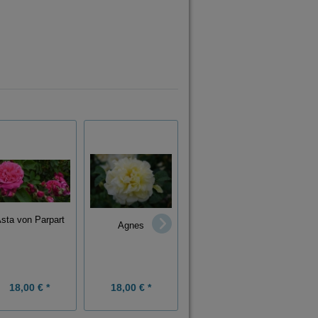
sta von Parpart
Agnes
Meteor
Lamo
18,00 € *
18,00 € *
18,00 € *