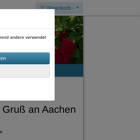
Warenkorb -
ährend andere verwendet
mpressum
 Gruß an Aachen
*