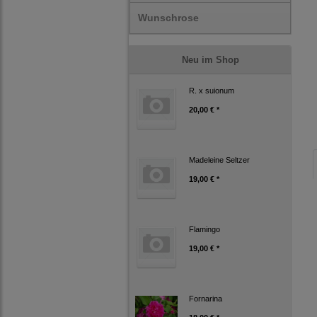
Wunschrose
Neu im Shop
R. x suionum
20,00 € *
Madeleine Seltzer
19,00 € *
Flamingo
19,00 € *
Fornarina