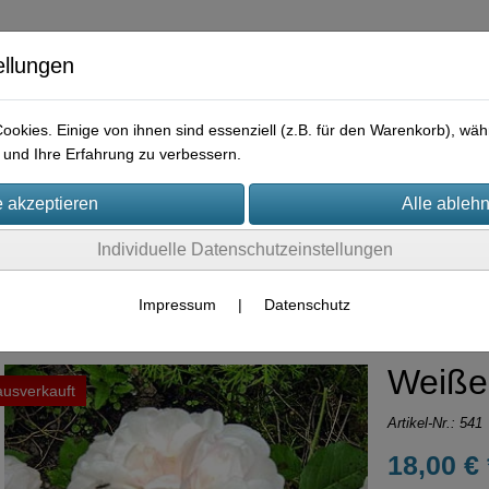
ellungen
okies. Einige von ihnen sind essenziell (z.B. für den Warenkorb), w
und Ihre Erfahrung zu verbessern.
e
Praktisches
Hilfreiches
Rechtliches
Kontakt
I
Individuelle Datenschutzeinstellungen
Container-Rosen
Impressum
|
Datenschutz
Weiße
ausverkauft
Artikel-Nr.:
541
18,00 € 