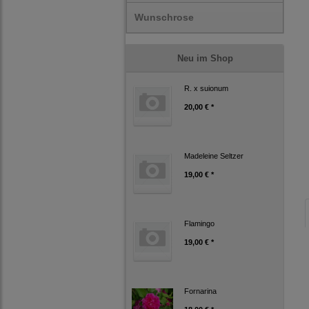
Wunschrose
Neu im Shop
R. x suionum
20,00 € *
Madeleine Seltzer
19,00 € *
Flamingo
19,00 € *
Fornarina