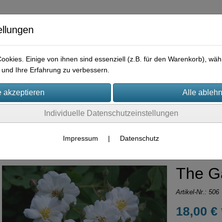
ellungen
okies. Einige von ihnen sind essenziell (z.B. für den Warenkorb), w
und Ihre Erfahrung zu verbessern.
e
Praktisches
Hilfreiches
Rechtliches
Kontakt
I
Individuelle Datenschutzeinstellungen
Container-Rosen
Moschata-Hybriden
Impressum
|
Datenschutz
The G
Artikel-Nr.:
506
18,00 € 