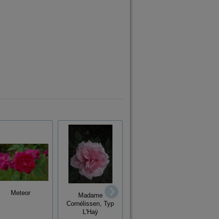
Mar
Meteor
Madame
Cornélissen, Typ
Albéric Barbier
L'Haÿ