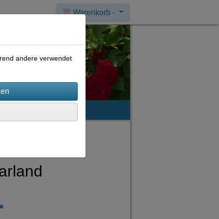
Warenkorb -
ährend andere verwendet
mpressum
arland
*