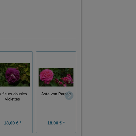
Mar
Asta von Parpart
À fleurs doubles
Salet
violettes
18,00 € *
18,00 € *
18,50 € *