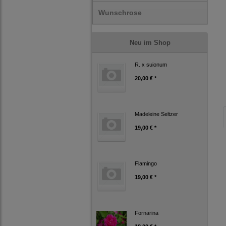
Wunschrose
Neu im Shop
R. x suionum
20,00 € *
Madeleine Seltzer
19,00 € *
Flamingo
19,00 € *
Fornarina