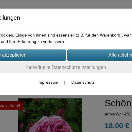
ellungen
okies. Einige von ihnen sind essenziell (z.B. für den Warenkorb), w
und Ihre Erfahrung zu verbessern.
e
Praktisches
Hilfreiches
Rechtliches
Kontakt
I
Individuelle Datenschutzeinstellungen
Container-Rosen
Impressum
|
Datenschutz
Schön
ausverkauft
Artikel-Nr.:
478
18,00 € 