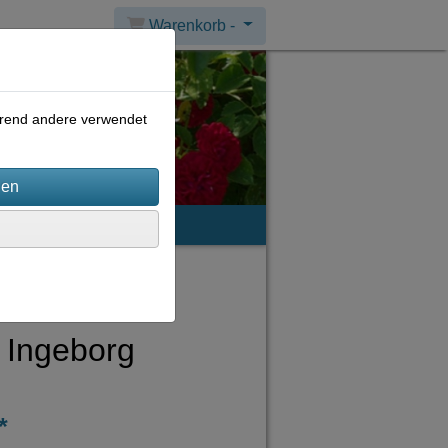
Warenkorb -
ährend andere verwendet
mpressum
 Ingeborg
*