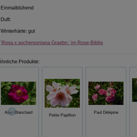
Einmalblühend
Duft:
Winterhärte: gut
'Rosa x aschersoniana Graebn.' im Rose-Biblio
Ähnliche Produkte:
Alain Blanchard
Paul Délépine
Petite Papillion