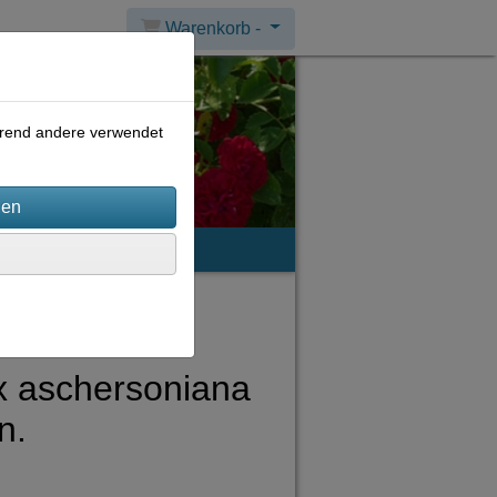
Warenkorb -
ährend andere verwendet
mpressum
x aschersoniana
n.