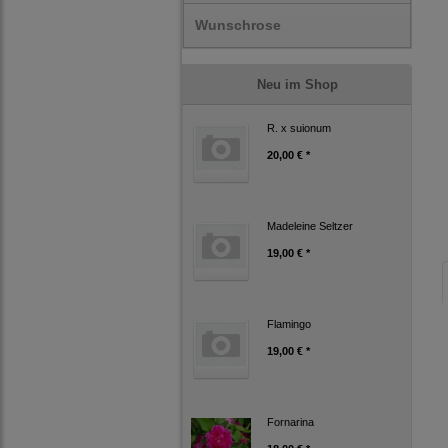
Wunschrose
Neu im Shop
R. x suionum
20,00 € *
Madeleine Seltzer
19,00 € *
Flamingo
19,00 € *
Fornarina