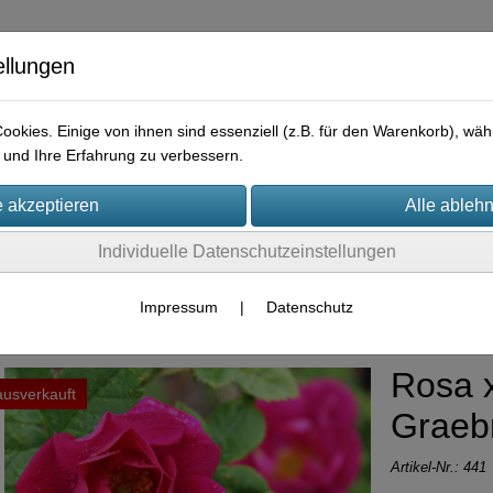
ellungen
okies. Einige von ihnen sind essenziell (z.B. für den Warenkorb), w
und Ihre Erfahrung zu verbessern.
e
Praktisches
Hilfreiches
Rechtliches
Kontakt
I
Individuelle Datenschutzeinstellungen
Container-Rosen
Impressum
|
Datenschutz
Rosa 
ausverkauft
Graeb
Artikel-Nr.:
441