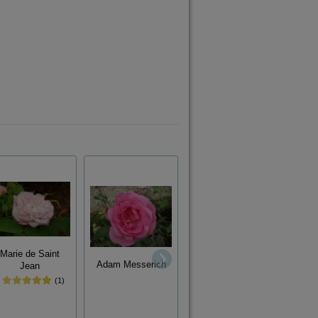
Marie de Saint
Aimable Amie
Adam Messerich
Jean
C
(1)