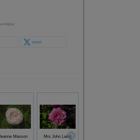
 verfügbar
tweet
Jeanne Masson
Mrs John Laing
Ulrich Brunner fils