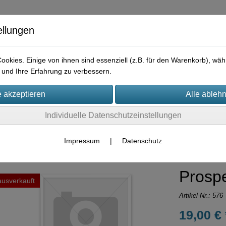
ellungen
okies. Einige von ihnen sind essenziell (z.B. für den Warenkorb), w
und Ihre Erfahrung zu verbessern.
e
Praktisches
Hilfreiches
Rechtliches
Kontakt
I
Individuelle Datenschutzeinstellungen
Container-Rosen
Remontant-Hybriden
Impressum
|
Datenschutz
Prospe
ausverkauft
Artikel-Nr.:
576
19,00 € 