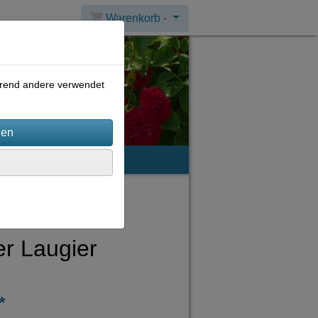
Warenkorb -
ährend andere verwendet
mpressum
r Laugier
*