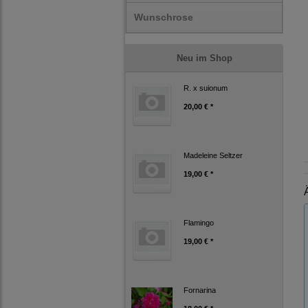
Wunschrose
Neu im Shop
R. x suionum
20,00 € *
Madeleine Seltzer
19,00 € *
Flamingo
19,00 € *
Fornarina