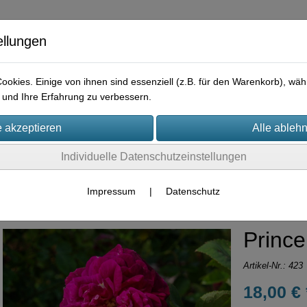
ellungen
okies. Einige von ihnen sind essenziell (z.B. für den Warenkorb), w
und Ihre Erfahrung zu verbessern.
e
Praktisches
Hilfreiches
Rechtliches
Kontakt
I
Individuelle Datenschutzeinstellungen
Container-Rosen
Impressum
|
Datenschutz
Prince
Artikel-Nr.:
423
18,00 € 