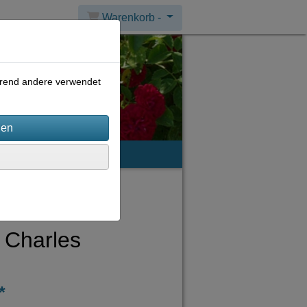
Warenkorb -
ährend andere verwendet
mpressum
 Charles
*