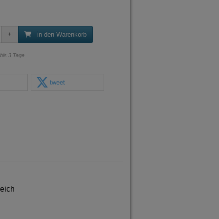
in den Warenkorb
 bis 3 Tage
tweet
reich