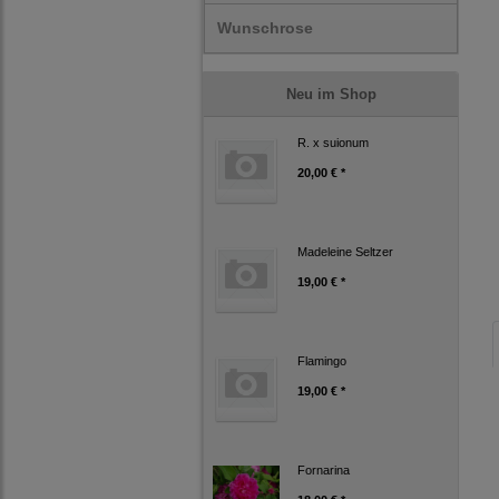
Wunschrose
Neu im Shop
R. x suionum
20,00 € *
Madeleine Seltzer
19,00 € *
Flamingo
19,00 € *
Fornarina