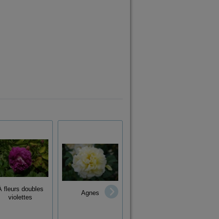
À fleurs doubles
Agnes
Mrs John Laing
R
violettes