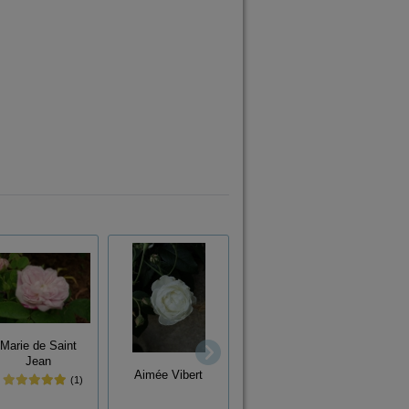
Marie de Saint
Bishop's Rambler
Ada
Jean
Aimée Vibert
(1)