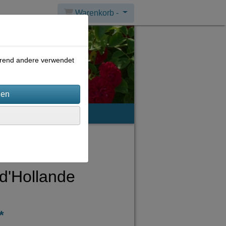
Warenkorb -
ährend andere verwendet
mpressum
 d'Hollande
*