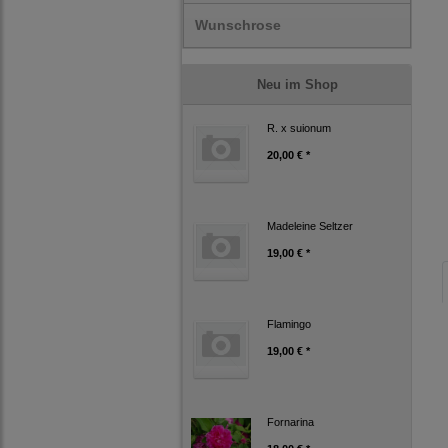
Wunschrose
Neu im Shop
R. x suionum
20,00 € *
Madeleine Seltzer
19,00 € *
Flamingo
19,00 € *
Fornarina