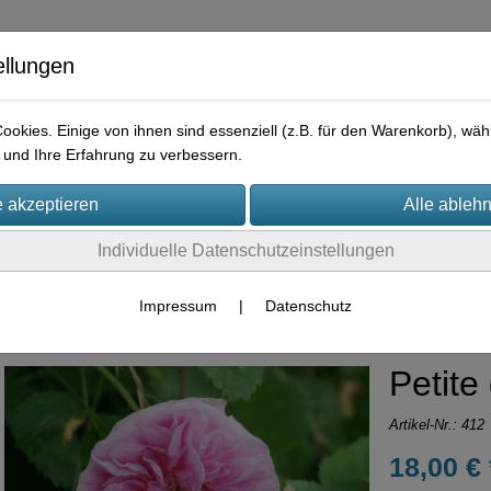
ellungen
okies. Einige von ihnen sind essenziell (z.B. für den Warenkorb), w
und Ihre Erfahrung zu verbessern.
e
Praktisches
Hilfreiches
Rechtliches
Kontakt
I
Individuelle Datenschutzeinstellungen
Container-Rosen
Centifolien
Impressum
|
Datenschutz
Petite
Artikel-Nr.:
412
18,00 € 