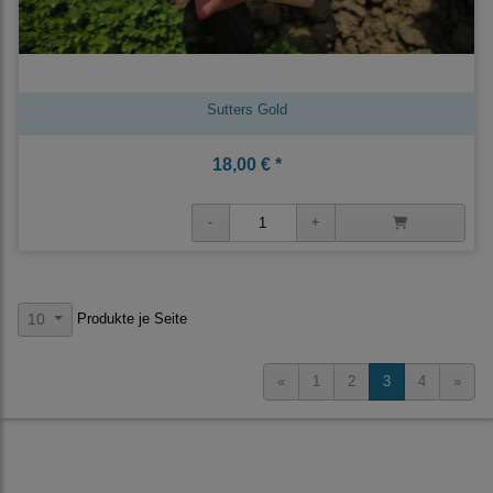
Sutters Gold
18,00 € *
Produkte je Seite
10
«
1
2
3
4
»