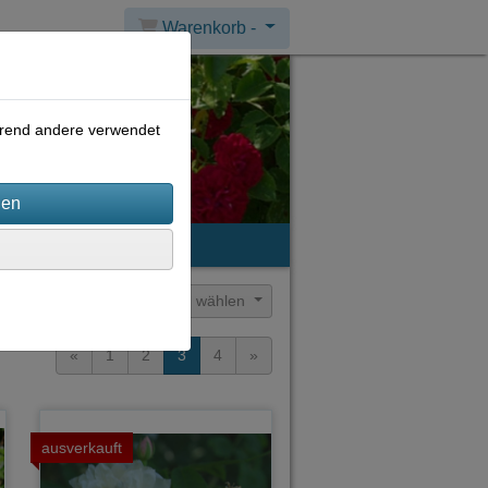
Warenkorb -
ährend andere verwendet
mpressum
Sortierung wählen
«
1
2
3
4
»
ausverkauft