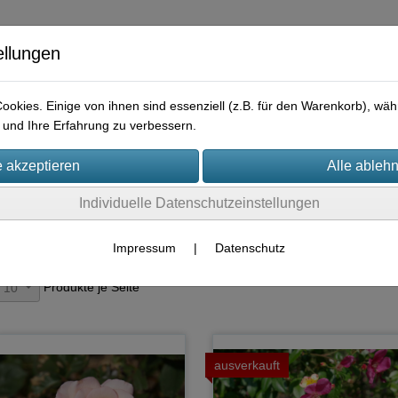
ellungen
okies. Einige von ihnen sind essenziell (z.B. für den Warenkorb), w
und Ihre Erfahrung zu verbessern.
e
Praktisches
Hilfreiches
Rechtliches
Kontakt
I
Individuelle Datenschutzeinstellungen
Container-Rosen
Moschata-Hybriden
Impressum
|
Datenschutz
Produkte je Seite
10
ausverkauft