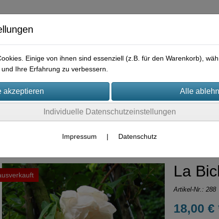
ellungen
okies. Einige von ihnen sind essenziell (z.B. für den Warenkorb), w
und Ihre Erfahrung zu verbessern.
e
Praktisches
Hilfreiches
Rechtliches
Kontakt
I
Individuelle Datenschutzeinstellungen
Container-Rosen
Noisette-Hybriden
Impressum
|
Datenschutz
La Bi
ausverkauft
Artikel-Nr.:
288
18,00 € 