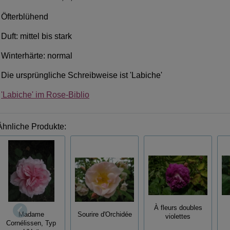
Öfterblühend
Duft: mittel bis stark
Winterhärte: normal
Die ursprüngliche Schreibweise ist 'Labiche'
'Labiche' im Rose-Biblio
Ähnliche Produkte:
À fleurs doubles
Madame
Sourire d'Orchidée
violettes
Cornélissen, Typ