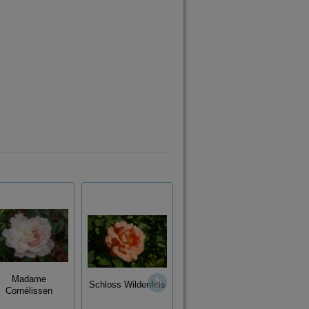
Madame
Schloss Wildenfels
Meteor
Cornélissen
M