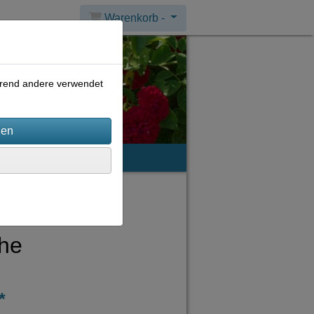
Warenkorb -
ährend andere verwendet
mpressum
che
*