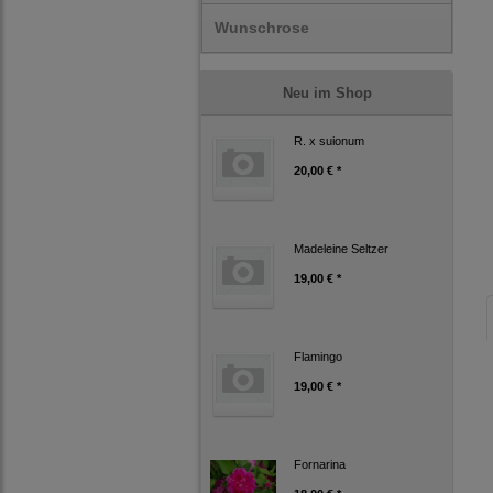
Wunschrose
Neu im Shop
R. x suionum
20,00 € *
Madeleine Seltzer
19,00 € *
Flamingo
19,00 € *
Fornarina