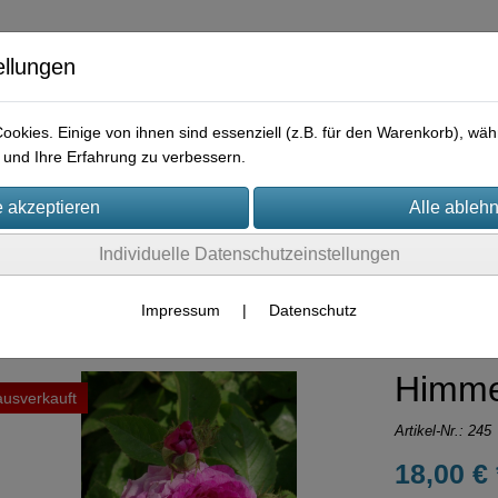
ellungen
okies. Einige von ihnen sind essenziell (z.B. für den Warenkorb), w
und Ihre Erfahrung zu verbessern.
e
Praktisches
Hilfreiches
Rechtliches
Kontakt
I
Individuelle Datenschutzeinstellungen
Container-Rosen
Multiflora-Hybriden
Impressum
|
Datenschutz
Himme
ausverkauft
Artikel-Nr.:
245
18,00 € 