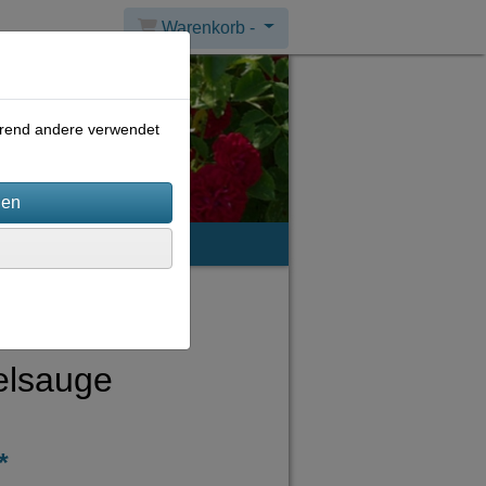
Warenkorb -
ährend andere verwendet
mpressum
lsauge
*