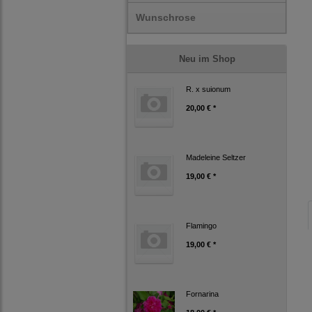
Wunschrose
Neu im Shop
R. x suionum
20,00 € *
Madeleine Seltzer
19,00 € *
Flamingo
19,00 € *
Fornarina