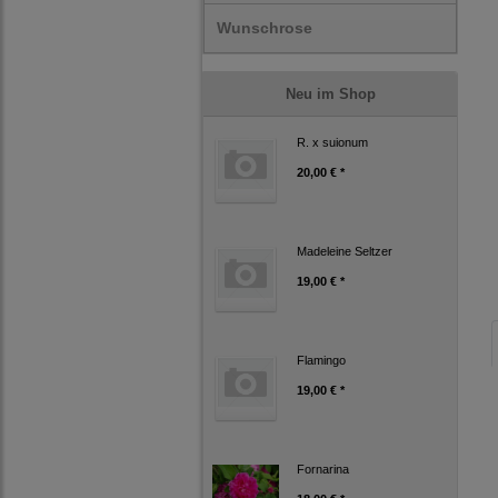
Wunschrose
Neu im Shop
R. x suionum
20,00 € *
Madeleine Seltzer
19,00 € *
Flamingo
19,00 € *
Fornarina