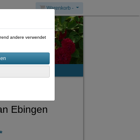
Warenkorb -
ährend andere verwendet
mpressum
an Ebingen
*