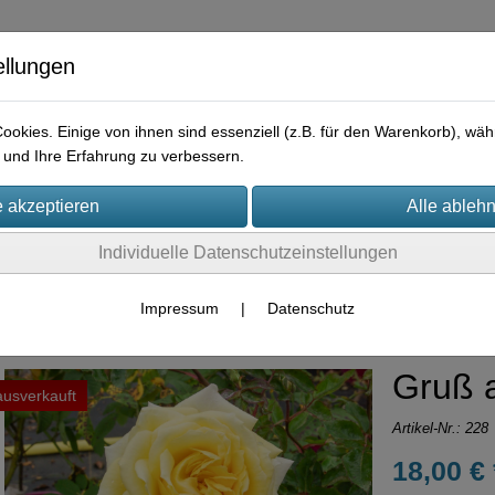
ellungen
okies. Einige von ihnen sind essenziell (z.B. für den Warenkorb), w
und Ihre Erfahrung zu verbessern.
e
Praktisches
Hilfreiches
Rechtliches
Kontakt
I
Individuelle Datenschutzeinstellungen
Container-Rosen
Impressum
|
Datenschutz
Gruß 
ausverkauft
Artikel-Nr.:
228
18,00 € 