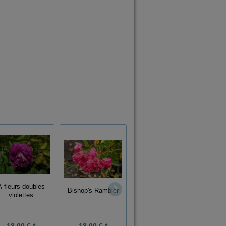
À fleurs doubles
Bishop's Rambler
Mrs John Laing
Pa
violettes
18,00 € *
18,00 € *
18,00 € *