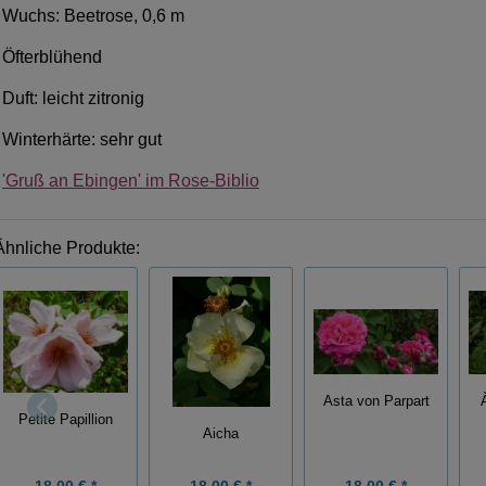
Wuchs: Beetrose, 0,6 m
Öfterblühend
Duft: leicht zitronig
Winterhärte: sehr gut
'Gruß an Ebingen' im Rose-Biblio
Ähnliche Produkte:
Asta von Parpart
Petite Papillion
Aicha
18,00 € *
18,00 € *
18,00 € *