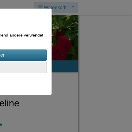
Warenkorb -
ährend andere verwendet
mpressum
eline
*