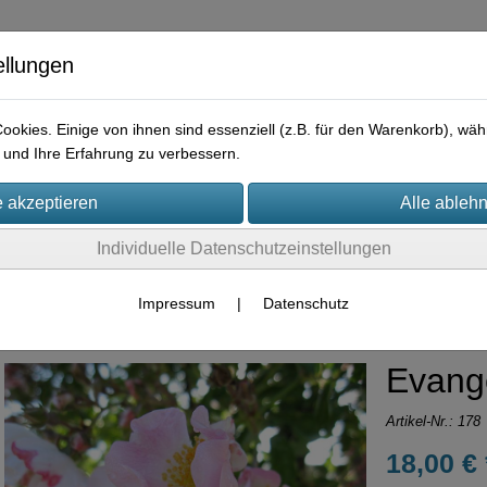
ellungen
okies. Einige von ihnen sind essenziell (z.B. für den Warenkorb), w
und Ihre Erfahrung zu verbessern.
e
Praktisches
Hilfreiches
Rechtliches
Kontakt
I
Individuelle Datenschutzeinstellungen
Container-Rosen
Rambler
Impressum
|
Datenschutz
Evang
Artikel-Nr.:
178
18,00 € 