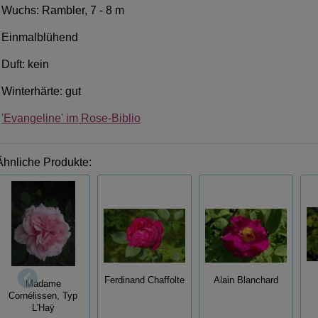
Wuchs: Rambler, 7 - 8 m
Einmalblühend
Duft: kein
Winterhärte: gut
'Evangeline' im Rose-Biblio
Ähnliche Produkte:
Ferdinand Chaffolte
Alain Blanchard
Madame
Cornélissen, Typ
L'Haÿ