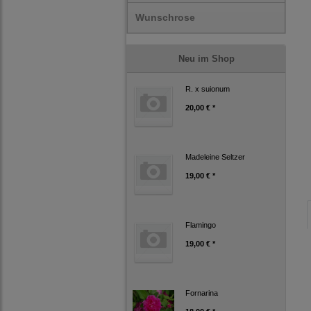
Wunschrose
Neu im Shop
R. x suionum
20,00 € *
Madeleine Seltzer
19,00 € *
Flamingo
19,00 € *
Fornarina