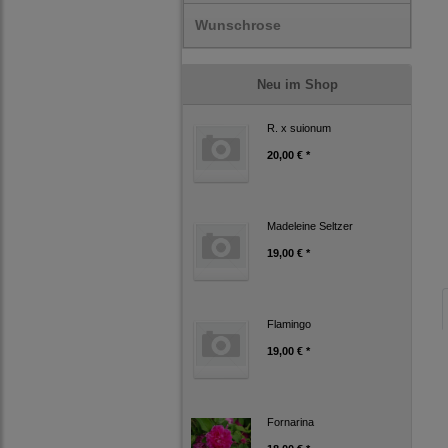
Wunschrose
Neu im Shop
R. x suionum
20,00 € *
Madeleine Seltzer
19,00 € *
Flamingo
19,00 € *
Fornarina