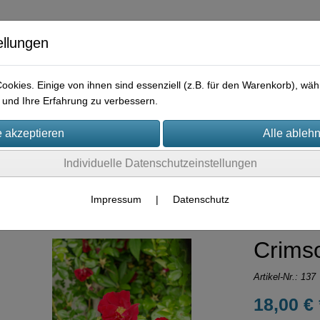
ellungen
okies. Einige von ihnen sind essenziell (z.B. für den Warenkorb), w
und Ihre Erfahrung zu verbessern.
e
Praktisches
Hilfreiches
Rechtliches
Kontakt
I
Individuelle Datenschutzeinstellungen
Container-Rosen
Kletterrosen
Impressum
|
Datenschutz
Crims
Artikel-Nr.:
137
18,00 € 