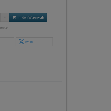
in den Warenkorb
1 Woche
tweet