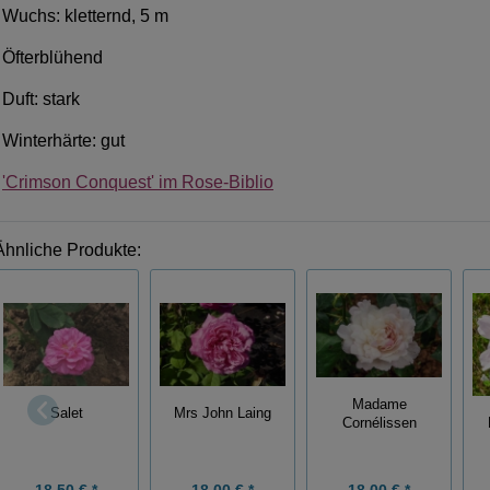
Wuchs: kletternd, 5 m
Öfterblühend
Duft: stark
Winterhärte: gut
'Crimson Conquest' im Rose-Biblio
Ähnliche Produkte:
Madame
Salet
Mrs John Laing
Cornélissen
18,50 € *
18,00 € *
18,00 € *