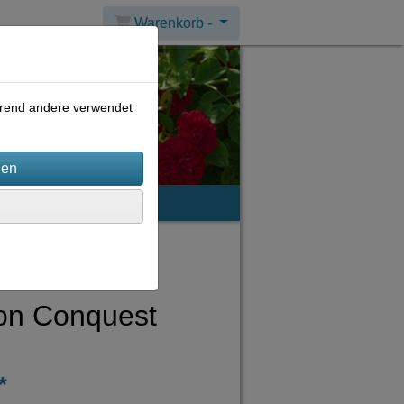
Warenkorb -
ährend andere verwendet
mpressum
on Conquest
*